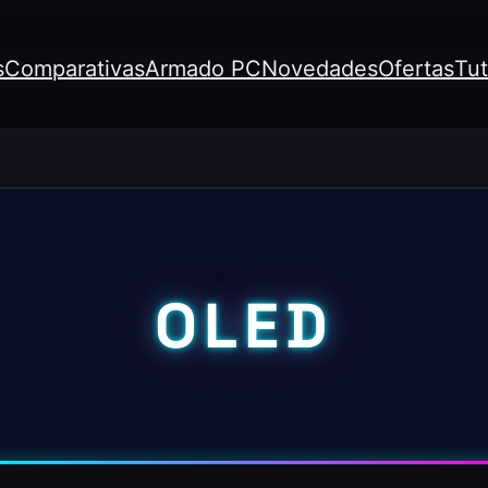
s
Comparativas
Armado PC
Novedades
Ofertas
Tut
OLED