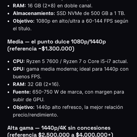
RAM:
16 GB (2×8) en doble canal.
Almacenamiento:
SSD NVMe de 500 GB a 1 TB.
Objetivo:
1080p en alto/ultra a 60-144 FPS según
el título.
Media — el punto dulce 1080p/1440p
(referencia ~$1.300.000)
CPU:
Ryzen 5 7600 / Ryzen 7 o Core i5-i7 actual.
GPU:
gama media moderna; ideal para 1440p con
buenos FPS.
RAM:
32 GB (2×16).
Fuente:
650-750 W de marca, con margen para
subir de GPU.
Objetivo:
1440p alto refresco, la mejor relación
precio/rendimiento.
Alta gama — 1440p/4K sin concesiones
(referencia $2.500.000 a $4.000.000+)