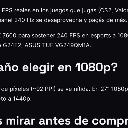
PS reales en los juegos que jugás (CS2, Valora
panel 240 Hz se desaprovecha y pagás de más.
7600 para sostener 240 FPS en esports a 108
e G24F2, ASUS TUF VG249QM1A.
año elegir en 1080p?
 de píxeles (~92 PPI) se ve nítida. En 27″ 1080
cto a 1440p.
s mirar antes de comp