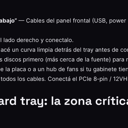
abajo”
— Cables del panel frontal (USB, power sw
 lado derecho y conectalo.
cé un curva limpia detrás del tray antes de co
 discos primero (más cerca de la fuente) para m
la placa o a un hub de fans si tu gabinete tie
odos los cables. Conectá el PCIe 8-pin / 12V
rd tray: la zona crític