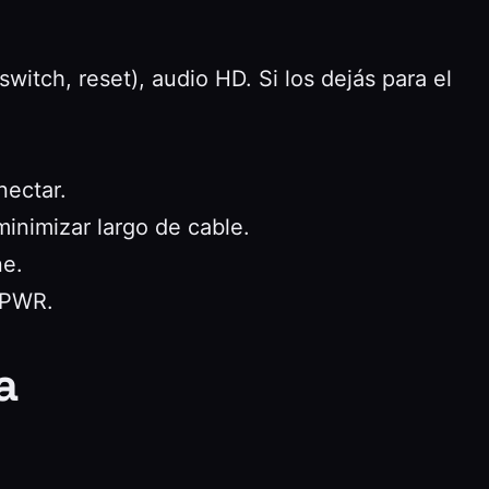
itch, reset), audio HD. Si los dejás para el
nectar.
inimizar largo de cable.
ne.
HPWR.
a