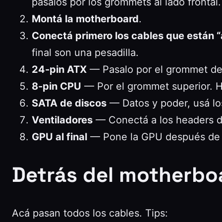
pasalos por los grommets al lado frontal.
Montá la motherboard
.
Conectá primero los cables que están “
final son una pesadilla.
24-pin ATX
— Pasalo por el grommet del
8-pin CPU
— Por el grommet superior. Ha
SATA de discos
— Datos y poder, usá los
Ventiladores
— Conectá a los headers de 
GPU al final
— Pone la GPU después de t
Detrás del motherboa
Acá pasan todos los cables. Tips: