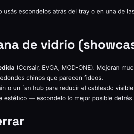
 usás escondelos atrás del tray o en una de las
ana de vidrio (showca
edida
(Corsair, EVGA, MOD-ONE). Mejoran muchí
 redondos chinos que parecen fideos.
n o un fan hub para reducir el cableado visible
e estético — escondelo lo mejor posible detrás d
errar