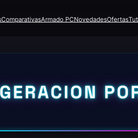
s
Comparativas
Armado PC
Novedades
Ofertas
Tut
IGERACION POR